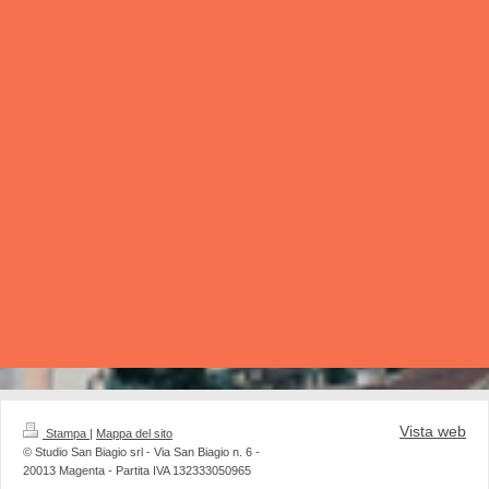
Vista web
Stampa
|
Mappa del sito
© Studio San Biagio srl - Via San Biagio n. 6 -
20013 Magenta - Partita IVA 132333050965